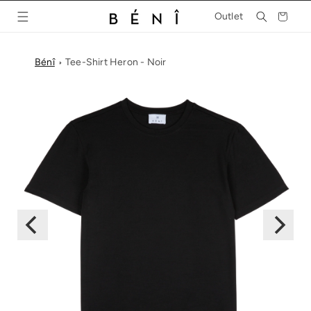
et
passer
Panier
Outlet
au
contenu
Bénî
Tee-Shirt Heron - Noir