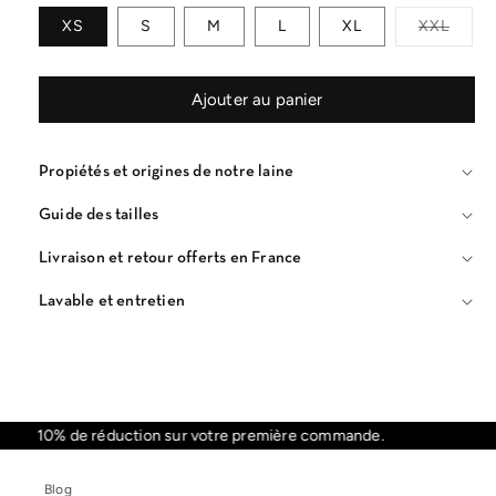
XS
S
M
L
XL
XXL
Variante
épuisée
ou
Ajouter au panier
indispon
Propiétés et origines de notre laine
Guide des tailles
Livraison et retour offerts en France
Lavable et entretien
10% de réduction sur votre première commande.
In
Blog