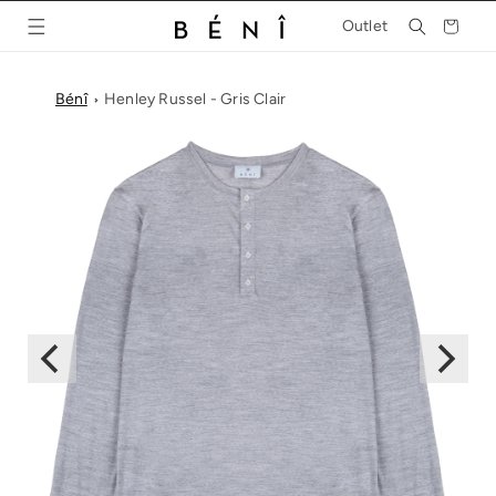
et
passer
Panier
Outlet
au
contenu
Bénî
Henley Russel - Gris Clair