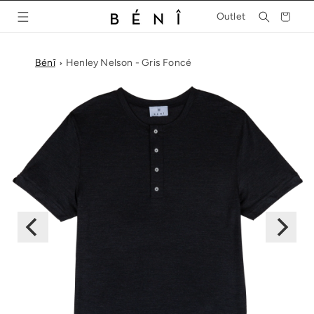
et
passer
Panier
Outlet
au
contenu
Bénî
Henley Nelson - Gris Foncé