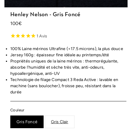
Henley Nelson - Gris Foncé
Prix
100€
habituel
1
Avis
100% Laine mérinos Ultrafine (<17.5 microns), la plus douce
Jersey 160g : épaisseur fine idéale au printemps/été
Propriétés uniques de la laine mérinos : thermorégulante,
absorbe l'humidité et sèche très vite, anti-odeurs,
hypoallergénique, anti-UV
Technologie de filage Compact 3 Reda Active : lavable en
machine (sans boulocher), froisse peu, résistant dans la
durée
Couleur
Gris Foncé
Gris Clair