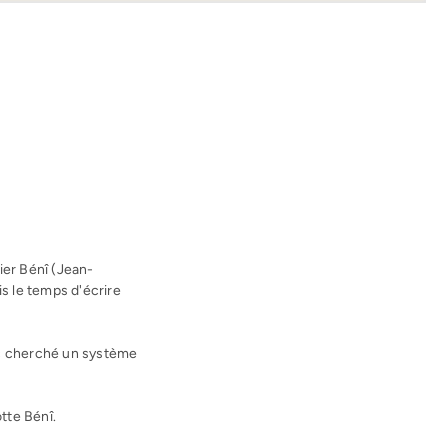
ier Bénî (Jean-
s le temps d'écrire
nc cherché un système
tte Bénî.