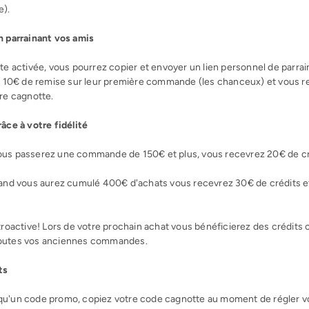
e).
n parrainant vos amis
te activée, vous pourrez copier et envoyer un lien personnel de parrain
de 10€ de remise sur leur première commande (les chanceux) et vous r
re cagnotte.
âce à votre fidélité
us passerez une commande de 150€ et plus, vous recevrez 20€ de cr
uand vous aurez cumulé 400€ d'achats vous recevrez 30€ de crédits e
troactive! Lors de votre prochain achat vous bénéficierez des crédits
outes vos anciennes commandes.
ts
u'un code promo, copiez votre code cagnotte au moment de régler vos